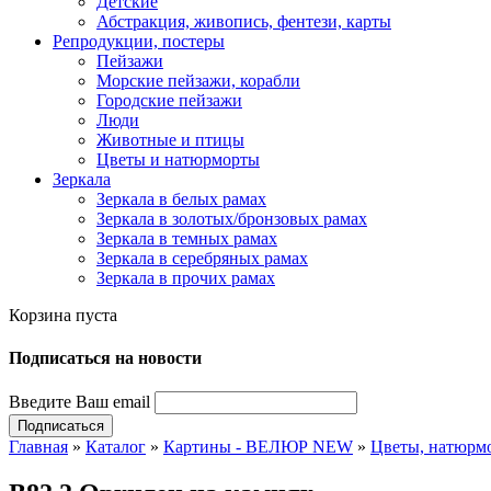
Детские
Абстракция, живопись, фентези, карты
Репродукции, постеры
Пейзажи
Морские пейзажи, корабли
Городские пейзажи
Люди
Животные и птицы
Цветы и натюрморты
Зеркала
Зеркала в белых рамах
Зеркала в золотых/бронзовых рамах
Зеркала в темных рамах
Зеркала в серебряных рамах
Зеркала в прочих рамах
Корзина пуста
Подпиcаться на новости
Введите Ваш email
Главная
»
Каталог
»
Картины - ВЕЛЮР NEW
»
Цветы, натюрм