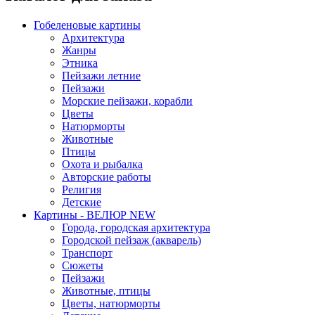
Гобеленовые картины
Архитектура
Жанры
Этника
Пейзажи летние
Пейзажи
Морские пейзажи, корабли
Цветы
Натюрморты
Животные
Птицы
Охота и рыбалка
Авторские работы
Религия
Детские
Картины - ВЕЛЮР NEW
Города, городская архитектура
Городской пейзаж (акварель)
Транспорт
Сюжеты
Пейзажи
Животные, птицы
Цветы, натюрморты