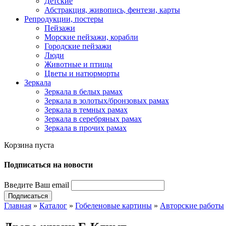
Детские
Абстракция, живопись, фентези, карты
Репродукции, постеры
Пейзажи
Морские пейзажи, корабли
Городские пейзажи
Люди
Животные и птицы
Цветы и натюрморты
Зеркала
Зеркала в белых рамах
Зеркала в золотых/бронзовых рамах
Зеркала в темных рамах
Зеркала в серебряных рамах
Зеркала в прочих рамах
Корзина пуста
Подпиcаться на новости
Введите Ваш email
Главная
»
Каталог
»
Гобеленовые картины
»
Авторские работы