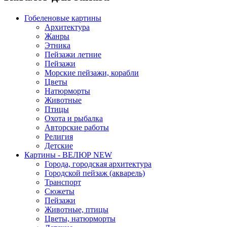
Гобеленовые картины
Архитектура
Жанры
Этника
Пейзажи летние
Пейзажи
Морские пейзажи, корабли
Цветы
Натюрморты
Животные
Птицы
Охота и рыбалка
Авторские работы
Религия
Детские
Картины - ВЕЛЮР NEW
Города, городская архитектура
Городской пейзаж (акварель)
Транспорт
Сюжеты
Пейзажи
Животные, птицы
Цветы, натюрморты